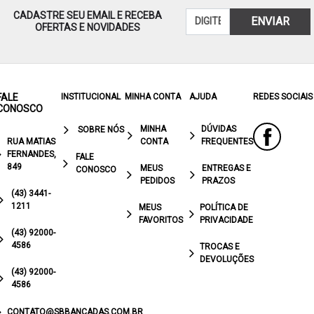
CADASTRE SEU EMAIL E RECEBA
ENVIAR
OFERTAS E NOVIDADES
FALE
INSTITUCIONAL
MINHA CONTA
AJUDA
REDES SOCIAIS
CONOSCO
MINHA
DÚVIDAS
SOBRE NÓS
RUA MATIAS
CONTA
FREQUENTES
FERNANDES,
FALE
849
MEUS
ENTREGAS E
CONOSCO
PEDIDOS
PRAZOS
(43) 3441-
1211
MEUS
POLÍTICA DE
FAVORITOS
PRIVACIDADE
(43) 92000-
4586
TROCAS E
DEVOLUÇÕES
(43) 92000-
4586
CONTATO@SBBANCADAS.COM.BR