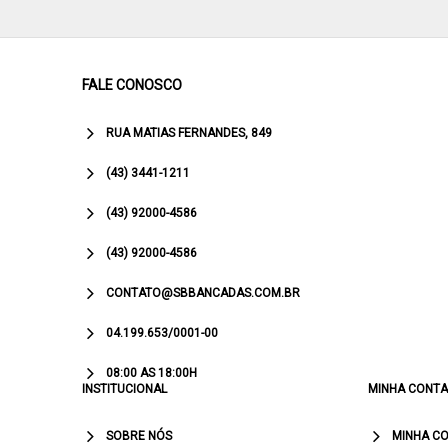
FALE CONOSCO
RUA MATIAS FERNANDES, 849
(43) 3441-1211
(43) 92000-4586
(43) 92000-4586
CONTATO@SBBANCADAS.COM.BR
04.199.653/0001-00
08:00 AS 18:00H
INSTITUCIONAL
MINHA CONTA
SOBRE NÓS
MINHA C