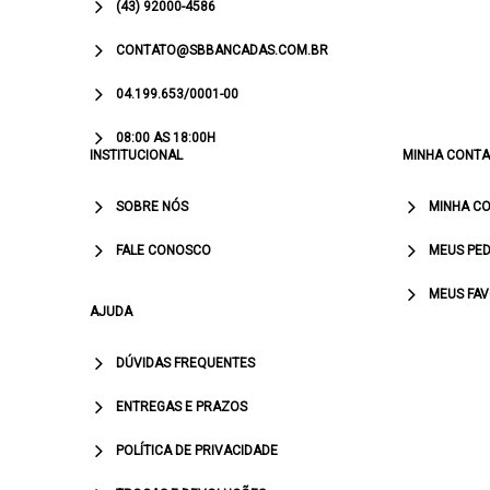
(43) 92000-4586
CONTATO@SBBANCADAS.COM.BR
04.199.653/0001-00
08:00 AS 18:00H
INSTITUCIONAL
MINHA CONTA
SOBRE NÓS
MINHA C
FALE CONOSCO
MEUS PED
MEUS FAV
AJUDA
DÚVIDAS FREQUENTES
ENTREGAS E PRAZOS
POLÍTICA DE PRIVACIDADE