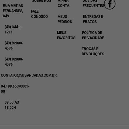
SOBRE NÓS
MINHA
DÚVIDAS
RUA MATIAS
CONTA
FREQUENTES
FERNANDES,
FALE
849
CONOSCO
MEUS
ENTREGAS E
PEDIDOS
PRAZOS
(43) 3441-
1211
MEUS
POLÍTICA DE
FAVORITOS
PRIVACIDADE
(43) 92000-
4586
TROCAS E
DEVOLUÇÕES
(43) 92000-
4586
CONTATO@SBBANCADAS.COM.BR
04.199.653/0001-
00
08:00 AS
18:00H