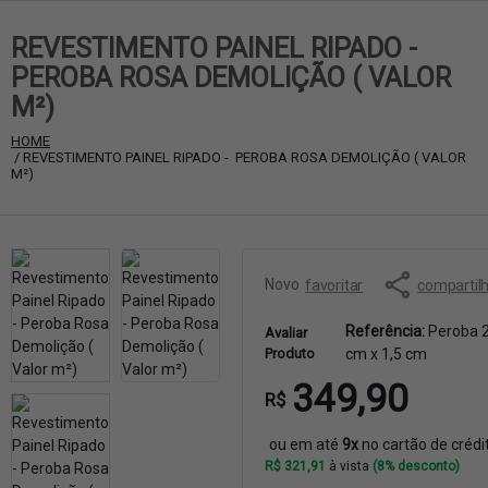
REVESTIMENTO PAINEL RIPADO -
PEROBA ROSA DEMOLIÇÃO ( VALOR
M²)
HOME
 / REVESTIMENTO PAINEL RIPADO -  PEROBA ROSA DEMOLIÇÃO ( VALOR 
M²)
Novo
favoritar
compartil
Referência:
Peroba 2
Avaliar
Produto
cm x 1,5 cm
349,90
R$
ou em até
9x
no cartão de crédi
R$ 321,91
à vista
(8% desconto)