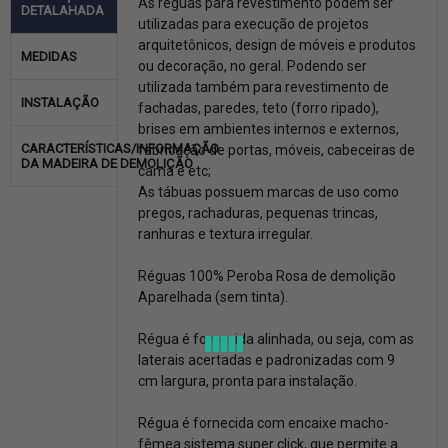
As réguas para revestimento podem ser
DETALAHADA
utilizadas para execução de projetos
arquitetônicos, design de móveis e produtos
MEDIDAS
ou decoração, no geral. Podendo ser
utilizada também para revestimento de
INSTALAÇÃO
fachadas, paredes, teto (forro ripado),
brises em ambientes internos e externos,
CARACTERÍSTICAS/INFORMAÇÃO
fabricação de portas, móveis, cabeceiras de
DA MADEIRA DE DEMOLIÇÃO
cama e etc;
As tábuas possuem marcas de uso como
pregos, rachaduras, pequenas trincas,
ranhuras e textura irregular.
Réguas 100% Peroba Rosa de demolição
Aparelhada (sem tinta).
Régua é fornecida alinhada, ou seja, com as
laterais acertadas e padronizadas com 9
cm largura, pronta para instalação.
Régua é fornecida com encaixe macho-
fêmea sistema super click, que permite a