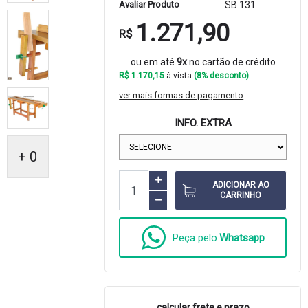
Avaliar Produto
SB 131
1.271,90
R$
ou em até
9x
no cartão de crédito
R$ 1.170,15
à vista
(8% desconto)
ver mais formas de pagamento
INFO. EXTRA
+ 0
ADICIONAR AO
CARRINHO
Peça pelo
Whatsapp
calcular frete e prazo