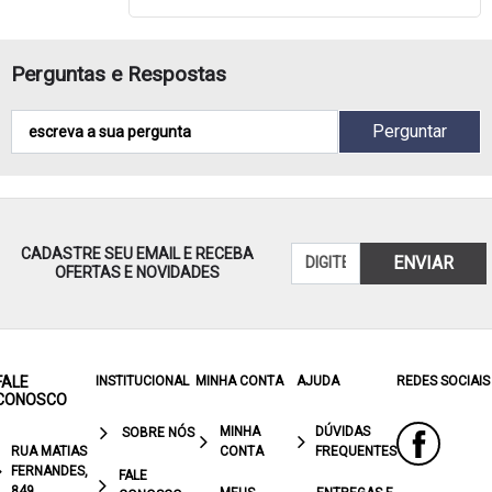
Perguntas e Respostas
Perguntar
CADASTRE SEU EMAIL E RECEBA
ENVIAR
OFERTAS E NOVIDADES
FALE
INSTITUCIONAL
MINHA CONTA
AJUDA
REDES SOCIAIS
CONOSCO
MINHA
DÚVIDAS
SOBRE NÓS
RUA MATIAS
CONTA
FREQUENTES
FERNANDES,
FALE
849